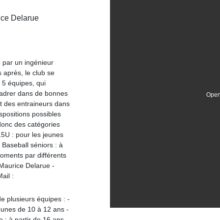
ice Delarue
 par un ingénieur
 après, le club se
e 5 équipes, qui
ncadrer dans de bonnes
Open
nt des entraineurs dans
spositions possibles
donc des catégories
15U : pour les jeunes
- Baseball séniors : à
oments par différents
Maurice Delarue -
ail :
e plusieurs équipes : -
jeunes de 10 à 12 ans -
 : à partir de 16 ans -