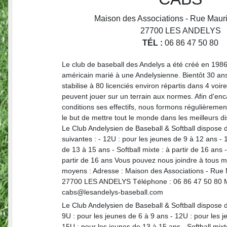
Maison des Associations - Rue Maur
27700
LES ANDELYS
TÉL :
06 86 47 50 80
Le club de baseball des Andelys a été créé en 1986
américain marié à une Andelysienne. Bientôt 30 ans
stabilise à 80 licenciés environ répartis dans 4 voir
peuvent jouer sur un terrain aux normes. Afin d'e
conditions ses effectifs, nous formons régulièreme
le but de mettre tout le monde dans les meilleurs di
Le Club Andelysien de Baseball & Softball dispose 
suivantes : - 12U : pour les jeunes de 9 à 12 ans - 
de 13 à 15 ans - Softball mixte : à partir de 16 ans 
partir de 16 ans Vous pouvez nous joindre à tous m
moyens : Adresse : Maison des Associations - Rue 
27700 LES ANDELYS Téléphone : 06 86 47 50 80 M
cabs@lesandelys-baseball.com
Le Club Andelysien de Baseball & Softball dispose d
9U : pour les jeunes de 6 à 9 ans - 12U : pour les 
15U : pour les jeunes de 13 à 15 ans - Softball mixte