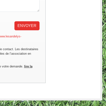
ENVOYER
/www.lesandelys-
de contact. Les destinataires
les de l’association en
de votre demande.
lire la