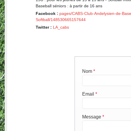
Baseball séniors : à partir de 16 ans
Facebook :
pages/CABS-Club-Andelysien-de-Baseb
Softball/148530665157644
Twitter :
LA_cabs
Nom
*
Email
*
Message
*