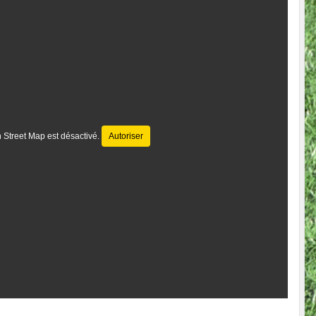
 Street Map est désactivé.
Autoriser