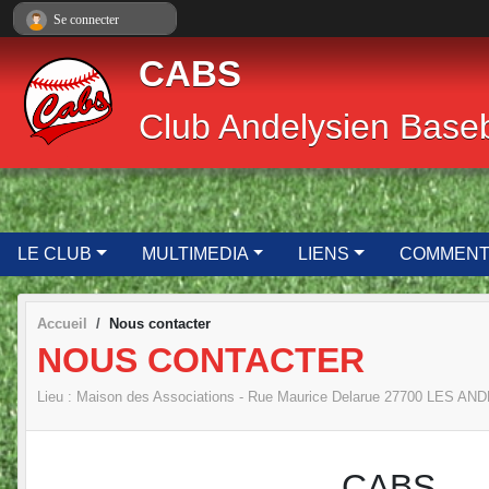
Panneau de gestion des cookies
Se connecter
CABS
Club Andelysien Baseba
LE CLUB
MULTIMEDIA
LIENS
COMMENT.
Accueil
Nous contacter
NOUS CONTACTER
Lieu :
Maison des Associations - Rue Maurice Delarue
27700
LES AND
CABS