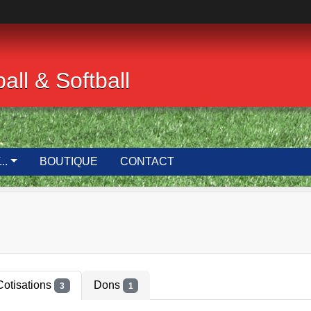
ll & Softball
..
BOUTIQUE
CONTACT
Cotisations
Dons
3
1