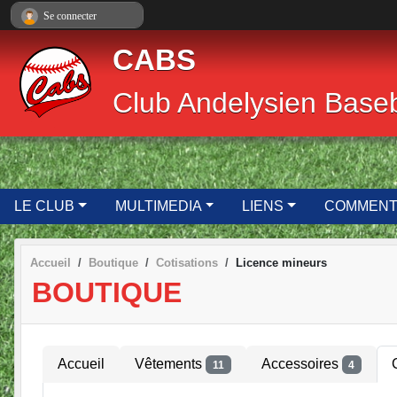
Panneau de gestion des cookies
Se connecter
CABS
Club Andelysien Baseba
LE CLUB
MULTIMEDIA
LIENS
COMMENT.
Accueil
Boutique
Cotisations
Licence mineurs
BOUTIQUE
Accueil
Vêtements
Accessoires
11
4