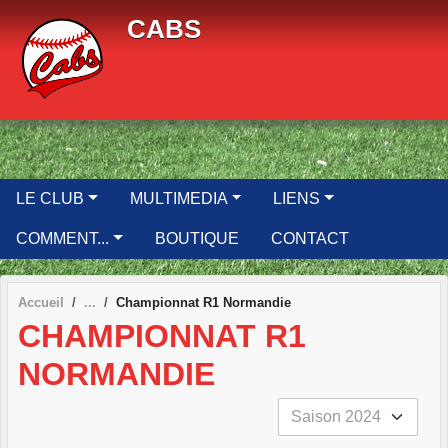
Panneau de gestion des cookies
CABS
LE CLUB
MULTIMEDIA
LIENS
COMMENT...
BOUTIQUE
CONTACT
Accueil
Championnat R1 Normandie
CHAMPIONNAT R1
NORMANDIE