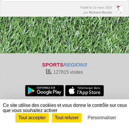
Publié le
15 mars 2016
par
Richard Moulin
SPORTS
REGIONS
127815
visites
Charte cookies
Gestion des cookies
Ce site utilise des cookies et vous donne le contrôle sur ceux
que vous souhaitez activer
Informations légales
Signaler un contenu inapproprié
Tout accepter
Tout refuser
Personnaliser
Envie de participer ?
Connexion