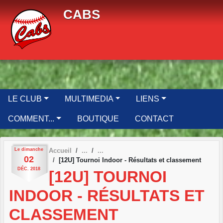
Panneau de gestion des cookies
CABS
LE CLUB
MULTIMEDIA
LIENS
COMMENT...
BOUTIQUE
CONTACT
Le
dimanche
Accueil
02
[12U] Tournoi Indoor - Résultats et classement
DÉC.
2018
[12U] TOURNOI
INDOOR - RÉSULTATS ET
CLASSEMENT