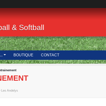
ll & Softball
..
BOUTIQUE
CONTACT
ntrainement
INEMENT
0
Les Andelys