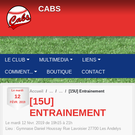
Panneau de gestion des cookies
CABS
LE CLUB
MULTIMEDIA
LIENS
COMMENT...
BOUTIQUE
CONTACT
Le
mardi
Accueil
[15U] Entrainement
12
[15U]
FÉVR.
2019
ENTRAINEMENT
Le
mardi
12
févr.
2019
de 19h15 à 21h
Lieu :
Gymnase Daniel Houssay Rue Lavoisier
27700
Les Andelys