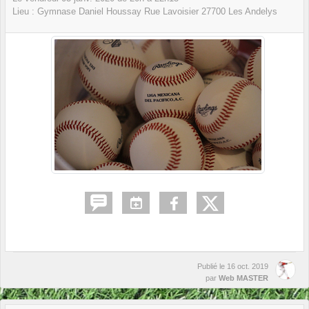
Lieu :
Gymnase Daniel Houssay Rue Lavoisier
27700
Les Andelys
Publié le
16 oct. 2019
par
Web MASTER