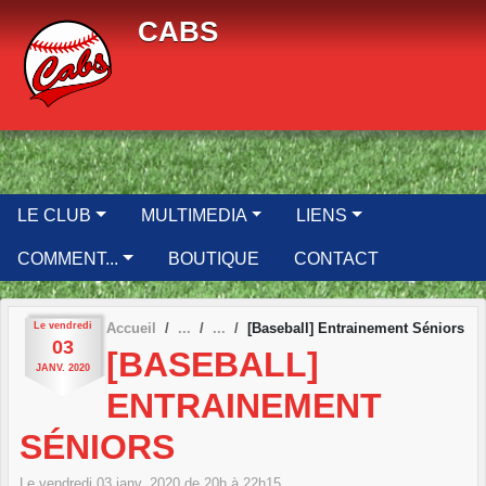
Panneau de gestion des cookies
CABS
LE CLUB
MULTIMEDIA
LIENS
COMMENT...
BOUTIQUE
CONTACT
Le
vendredi
Accueil
[Baseball] Entrainement Séniors
03
[BASEBALL]
JANV.
2020
ENTRAINEMENT
SÉNIORS
Le
vendredi
03
janv.
2020
de 20h à 22h15