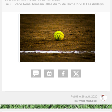
Lieu :
Stade René Tomasini allée du roi de Rome
27700
Les Andelys
Publié le
26 août 2020
par
Web MASTER