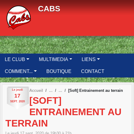
Panneau de gestion des cookies
CABS
LE CLUB
MULTIMEDIA
LIENS
COMMENT...
BOUTIQUE
CONTACT
Le
jeudi
Accueil
[Soft] Entrainement au terrain
17
[SOFT]
SEPT.
2020
ENTRAINEMENT AU
TERRAIN
Le
jeudi
17
sept.
2020
de 19h30 à 21h