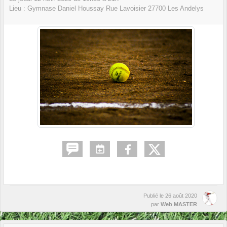
Lieu :
Gymnase Daniel Houssay Rue Lavoisier
27700
Les Andelys
Publié le
26 août 2020
par
Web MASTER