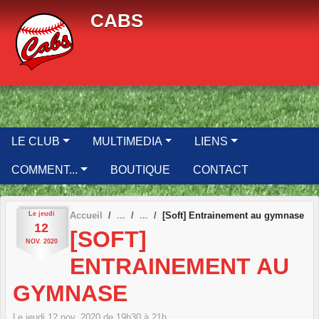
Panneau de gestion des cookies
CABS
LE CLUB
MULTIMEDIA
LIENS
COMMENT...
BOUTIQUE
CONTACT
Le
jeudi
Accueil
[Soft] Entrainement au gymnase
12
[SOFT]
NOV.
2020
ENTRAINEMENT AU
GYMNASE
Le
jeudi
12
nov.
2020
de 19h30 à 21h