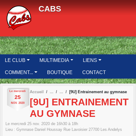
Panneau de gestion des cookies
CABS
LE CLUB
MULTIMEDIA
LIENS
COMMENT...
BOUTIQUE
CONTACT
Le
mercredi
Accueil
[9U] Entrainement au gymnase
25
[9U] ENTRAINEMENT
NOV.
2020
AU GYMNASE
Le
mercredi
25
nov.
2020
de 16h30 à 18h
Lieu :
Gymnase Daniel Houssay Rue Lavoisier
27700
Les Andelys