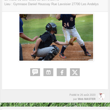
Lieu :
Gymnase Daniel Houssay Rue Lavoisier
27700
Les Andelys
Publié le
26 août 2020
par
Web MASTER