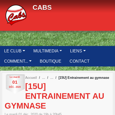
Panneau de gestion des cookies
CABS
LE CLUB
MULTIMEDIA
LIENS
COMMENT...
BOUTIQUE
CONTACT
Le
mardi
Accueil
[15U] Entrainement au gymnase
01
[15U]
DÉC.
2020
ENTRAINEMENT AU
GYMNASE
Le
mardi
01
déc.
2020
de 19h à 20h45