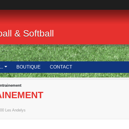
ll & Softball
..
BOUTIQUE
CONTACT
Entrainement
AINEMENT
00
Les Andelys