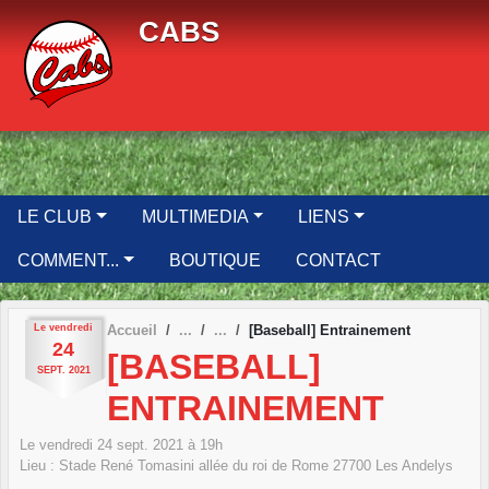
Panneau de gestion des cookies
CABS
LE CLUB
MULTIMEDIA
LIENS
COMMENT...
BOUTIQUE
CONTACT
Le
vendredi
Accueil
[Baseball] Entrainement
24
[BASEBALL]
SEPT.
2021
ENTRAINEMENT
Le
vendredi
24
sept.
2021
à 19h
Lieu :
Stade René Tomasini allée du roi de Rome
27700
Les Andelys