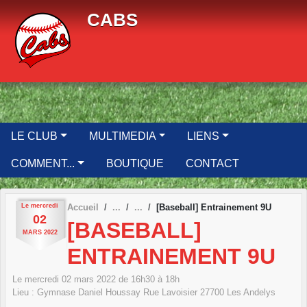
Panneau de gestion des cookies
CABS
LE CLUB
MULTIMEDIA
LIENS
COMMENT...
BOUTIQUE
CONTACT
Le
mercredi
Accueil
[Baseball] Entrainement 9U
02
[BASEBALL]
MARS
2022
ENTRAINEMENT 9U
Le
mercredi
02
mars
2022
de 16h30 à 18h
Lieu :
Gymnase Daniel Houssay Rue Lavoisier
27700
Les Andelys