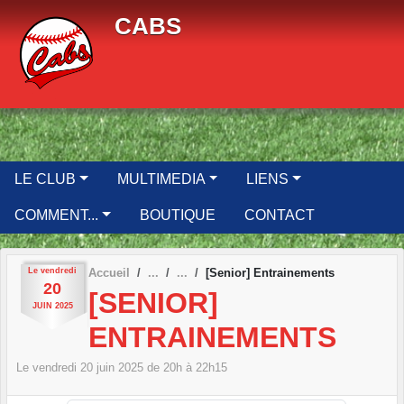
Panneau de gestion des cookies
CABS
LE CLUB
MULTIMEDIA
LIENS
COMMENT...
BOUTIQUE
CONTACT
Le
vendredi
Accueil
[Senior] Entrainements
20
[SENIOR]
JUIN
2025
ENTRAINEMENTS
Le
vendredi
20
juin
2025
de 20h à 22h15