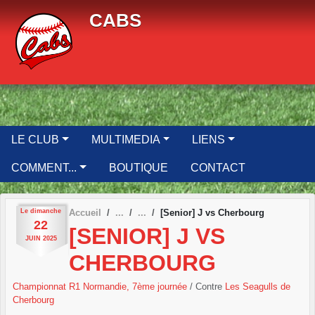
Panneau de gestion des cookies
CABS
LE CLUB
MULTIMEDIA
LIENS
COMMENT...
BOUTIQUE
CONTACT
Le
dimanche
Accueil
[Senior] J vs Cherbourg
22
[SENIOR] J VS
JUIN
2025
CHERBOURG
Championnat R1 Normandie, 7ème journée
/ Contre
Les Seagulls de
Cherbourg