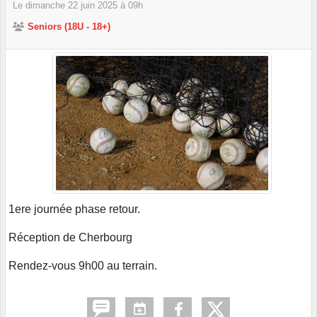
Le
dimanche
22
juin
2025
à 09h
Seniors (18U - 18+)
1ere journée phase retour.
Réception de Cherbourg
Rendez-vous 9h00 au terrain.